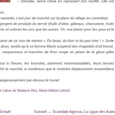
– Désolée, lance Olivia en reprenant son souffle. Elle est
ns.
amedis, c’est jour de marché sur la place du village en contrebas.
gorgent de produits du terroir (huile d’olive, gâteaux, charcuterie, fruits
s et colorés les uns que les autres. Un vrai plaisir pour les yeux et le
sants de sa voix de stentor « Du beau, du bon et du pas cher ! » Juste
 doux, tandis qu’à sa femme Marie suspend des chapelets d’ail tressé.
es, maquereaux et tranches de thon rouge en jetant de la glace pilée
Tout à l’heure, les touristes, aisément reconnaissables, leurs tenues
vahir le marché, si nombreux que le moindre déplacement ressemblera
dangereusement par-dessus le muret.
e cabas de Madame Rita
,
Marie-Hélène Lafond
Article
Michaël
Suivant →
Scandale Agessa, La Ligue des Aute