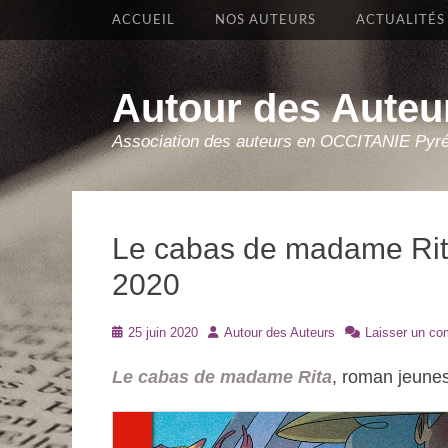
Premier Menu
Aller
ACCUEIL
NOS AUTEURS
ACTUALITÉS
au
contenu
Autour des Auteu
Association des auteurs en OCCITANIE Pyr
Le cabas de madame Rita
2020
Posté
Auteur
25 juin 2020
Autour des Auteurs
Laisser un co
le
Le cabas de madame Rita
, roman jeunes