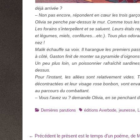
déjà arrivée ?
– Non pas encore, répondent en cœur les trois garço
Olivia se penche par-dessus le mur. Comme tous les s
Les forains s’interpellent et se saluent. Leurs étals re
et légumes, miels, confitures…etc.). Tous plus odorant
nez !
Malik échauffe sa voix. Il harangue les premiers pas
à côté, Gaston finit de monter sa pyramide d’oignons
Un peu plus loin, un poissonnier rafraîchit sardin
dessus.
Pour l’instant, les allées sont relativement vides. 
décontractées et leur visage rose bonbon, vont en
au parcours du combattant.
– Vous l’avez vu ? demande Olivia, en se penchant 
Catégories
Tags
Dernières parutions
éditions Averbode
,
jeunesse
,
L
Navigation
Article
← Précédent
le présent est le temps d’un poème, de 