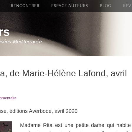
RENCONTRER
ESPACE AUTEURS
BLOG
REV
rs
énées-Méditerranée
, de Marie-Hélène Lafond, avril
mmentaire
se, éditions Averbode, avril 2020
Madame Rita est une petite dame qui habite