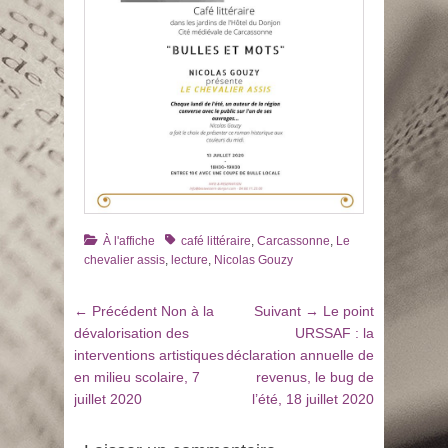
Catégories
Tags
À l'affiche
café littéraire
,
Carcassonne
,
Le
chevalier assis
,
lecture
,
Nicolas Gouzy
Navigation
Article
Article
← Précédent
Non à la
Suivant →
Le point
de
précédent
suivant
dévalorisation des
URSSAF : la
:
:
interventions artistiques
déclaration annuelle de
l’article
en milieu scolaire, 7
revenus, le bug de
juillet 2020
l’été, 18 juillet 2020