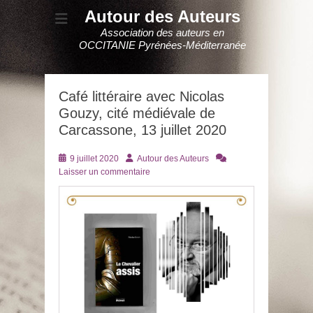
Autour des Auteurs
Association des auteurs en
OCCITANIE Pyrénées-Méditerranée
Café littéraire avec Nicolas
Gouzy, cité médiévale de
Carcassone, 13 juillet 2020
Posté
Auteur
9 juillet 2020
Autour des Auteurs
le
Laisser un commentaire