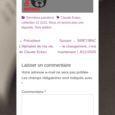
Catégories
Tags
Dernières parutions
Claude Ecken
,
collection 22 2222
,
Nous ne serons plus une
légende
,
Ours édition
Navigation
Article
Article
← Précédent
Suivant →
SIRET/BNC
de
précédent
suivant
L’Alphabet de ma vie,
– le changement, c’est
:
:
de Claude Ecken
maintenant !, 8/11/2020
l’article
Laisser un commentaire
Votre adresse e-mail ne sera pas publiée.
Les champs obligatoires sont indiqués avec
*
Commentaire
*