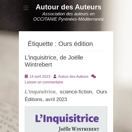
Autour des Auteurs
Association des auteurs en
OCCITANIE Pyrénées-Méditerranée
Étiquette :
Ours édition
L’inquisitrice, de Joëlle
Wintrebert
Posté
Auteur
14 avril 2023
Autour des Auteurs
le
Laisser un commentaire
L’inquisitrice
, science-fiction, Ours
Éditions, avril 2023