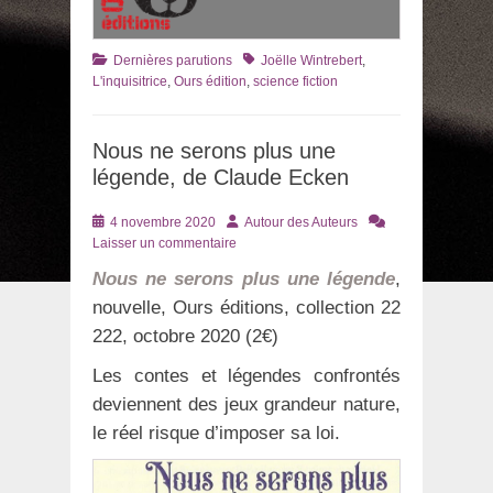
Catégories
Tags
Dernières parutions
Joëlle Wintrebert
,
L'inquisitrice
,
Ours édition
,
science fiction
Nous ne serons plus une
légende, de Claude Ecken
Posté
Auteur
4 novembre 2020
Autour des Auteurs
le
Laisser un commentaire
Nous ne serons plus une légende
,
nouvelle, Ours éditions, collection 22
222, octobre 2020 (2€)
Les contes et légendes confrontés
deviennent des jeux grandeur nature,
le réel risque d’imposer sa loi.