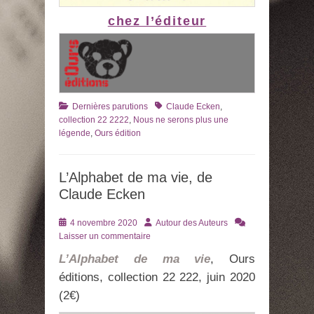
chez l’éditeur
Catégories
Tags
Dernières parutions
Claude Ecken
,
collection 22 2222
,
Nous ne serons plus une
légende
,
Ours édition
L’Alphabet de ma vie, de
Claude Ecken
Posté
Auteur
4 novembre 2020
Autour des Auteurs
le
Laisser un commentaire
L’Alphabet de ma vie
, Ours
éditions, collection 22 222, juin 2020
(2€)