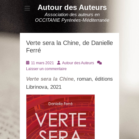
Autour des Auteurs
Association des auteurs en
OCCITANIE Pyrénées-Méditerranée
Verte sera la Chine, de Danielle
Ferré
Posté
Auteur
11 mars 2021
Autour des Auteurs
le
Laisser un commentaire
Verte sera la Chine
, roman, éditions
Librinova, 2021