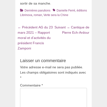
sortir de sa manche.
Catégories
Tags
Dernières parutions
Danielle Ferré
,
éditions
Librinova
,
roman
,
Verte sera la Chine
Navigation
Article
Article
← Précédent
AG du 23
Suivant →
Cantique de
de
précédent
suivant
mars 2021 – Rapport
Pierre Ech-Ardour
:
:
moral et d’activités du
l’article
président Francis
Zamponi
Laisser un commentaire
Votre adresse e-mail ne sera pas publiée.
Les champs obligatoires sont indiqués avec
*
Commentaire
*