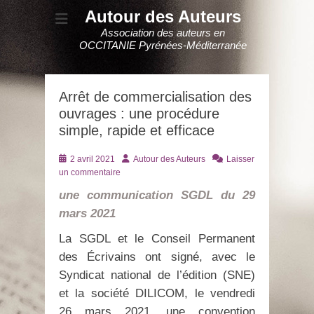
Autour des Auteurs
Association des auteurs en
OCCITANIE Pyrénées-Méditerranée
Arrêt de commercialisation des
ouvrages : une procédure
simple, rapide et efficace
Posté
Auteur
2 avril 2021
Autour des Auteurs
Laisser
le
un commentaire
une communication SGDL du 29
mars 2021
La SGDL et le Conseil Permanent
des Écrivains ont signé, avec le
Syndicat national de l’édition (SNE)
et la société DILICOM, le vendredi
26 mars 2021, une convention