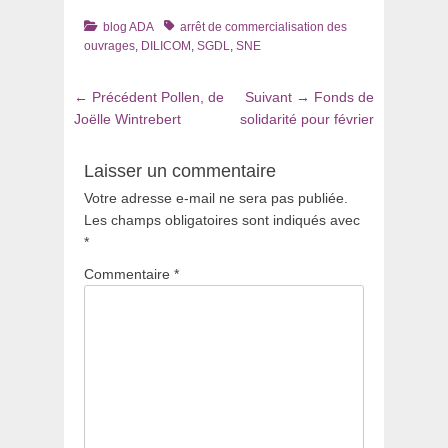
Catégories
Tags
blog ADA
arrêt de commercialisation des
ouvrages
,
DILICOM
,
SGDL
,
SNE
Navigation
Article
Article
← Précédent
Pollen, de
Suivant →
Fonds de
de
précédent
suivant
Joëlle Wintrebert
solidarité pour février
:
:
l’article
Laisser un commentaire
Votre adresse e-mail ne sera pas publiée.
Les champs obligatoires sont indiqués avec
*
Commentaire
*