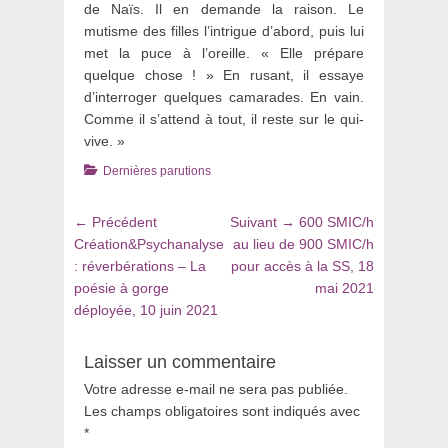
de Naïs. Il en demande la raison. Le
mutisme des filles l’intrigue d’abord, puis lui
met la puce à l’oreille. « Elle prépare
quelque chose ! » En rusant, il essaye
d’interroger quelques camarades. En vain.
Comme il s’attend à tout, il reste sur le qui-
vive. »
Catégories
Dernières parutions
Navigation
Article
Article
← Précédent
Suivant →
600 SMIC/h
de
précédent
suivant
Création&Psychanalyse
au lieu de 900 SMIC/h
:
:
: réverbérations – La
pour accès à la SS, 18
l’article
poésie à gorge
mai 2021
déployée, 10 juin 2021
Laisser un commentaire
Votre adresse e-mail ne sera pas publiée.
Les champs obligatoires sont indiqués avec
*