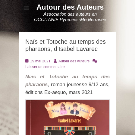
Autour des Auteurs
Association des auteurs en
OCCITANIE Pyrénées-Méditerranée
Naïs et Totoche au temps des
pharaons, d’Isabel Lavarec
Posté
Auteur
19 mai 2021
Autour des Auteurs
le
Laisser un commentaire
Naïs et Totoche au temps des
pharaons
, roman jeunesse 9/12 ans,
éditions Ex-aequo, mars 2021