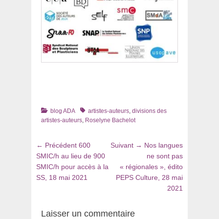
Catégories
Tags
blog ADA
artistes-auteurs
,
divisions des
artistes-auteurs
,
Roselyne Bachelot
Navigation
Article
Article
← Précédent
600
Suivant →
Nos langues
de
précédent
suivant
SMIC/h au lieu de 900
ne sont pas
:
:
SMIC/h pour accès à la
« régionales », édito
l’article
SS, 18 mai 2021
PEPS Culture, 28 mai
2021
Laisser un commentaire