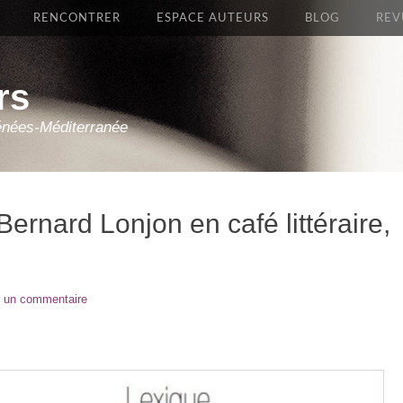
RENCONTRER
ESPACE AUTEURS
BLOG
REV
rs
énées-Méditerranée
Bernard Lonjon en café littéraire,
r un commentaire