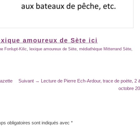
exique amoureux de Sète ici
e Fonlupt-Kilic
,
lexique amoureux de Sète
,
médiathèque Mitterrand Sète
,
Article
azette
Suivant →
Lecture de Pierre Ech-Ardour, trace de poète, 2 
suivant
octobre 2
:
s obligatoires sont indiqués avec
*