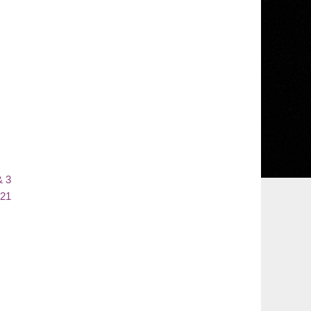
& 3
021