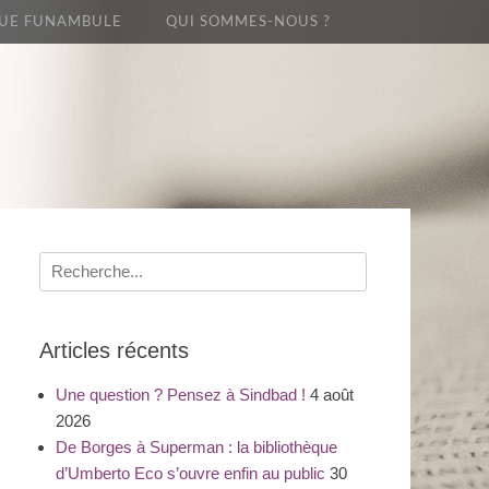
UE FUNAMBULE
QUI SOMMES-NOUS ?
Recherche
pour
:
Articles récents
Une question ? Pensez à Sindbad !
4 août
2026
De Borges à Superman : la bibliothèque
d’Umberto Eco s’ouvre enfin au public
30