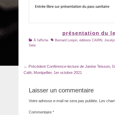
présentation du l
Catégories
Tags
À l'affiche
Bernard Lonjon
,
éditions CAIRN
,
Jocelyn
Sète
Navigation
Article
← Précédent
Conférence-lecture de Janine Teisson, G
précédent
Café, Montpellier, 1er octobre 2021
de
:
l’article
Laisser un commentaire
Votre adresse e-mail ne sera pas publiée.
Les champ
Commentaire
*