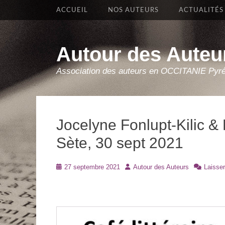
Premier Menu
Aller
ACCUEIL
NOS AUTEURS
ACTUALITÉS
au
contenu
Autour des Auteu
Association des auteurs en OCCITANIE Pyr
Jocelyne Fonlupt-Kilic & 
Sète, 30 sept 2021
Posté
Auteur
27 septembre 2021
Autour des Auteurs
Laisse
le