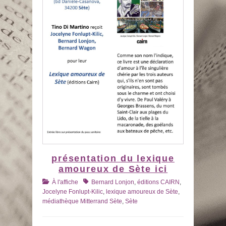
présentation du lexique
amoureux de Sète ici
Catégories
Tags
À l'affiche
Bernard Lonjon
,
éditions CAIRN
,
Jocelyne Fonlupt-Kilic
,
lexique amoureux de Sète
,
médiathèque Mitterrand Sète
,
Sète