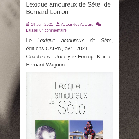
Lexique amoureux de Sète, de
Bernard Lonjon
Posté
Auteur
19 avril 2021
Autour des Auteurs
le
Laisser un commentaire
Le
Lexique amoureux de Sète
,
éditions CAIRN, avril 2021
Coauteurs : Jocelyne Fonlupt-Kilic et
Bernard Wagnon