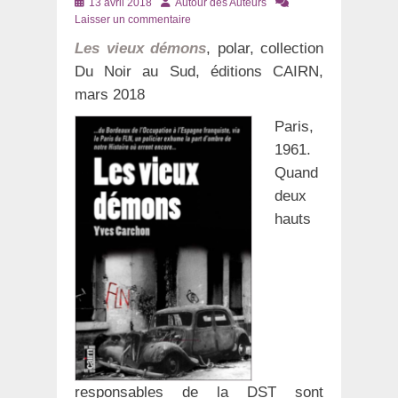
Posté
Auteur
13 avril 2018
Autour des Auteurs
le
Laisser un commentaire
Les vieux démons
, polar, collection
Du Noir au Sud, éditions CAIRN,
mars 2018
Paris,
1961.
Quand
deux
hauts
responsables de la DST sont