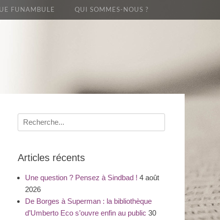
UE FUNAMBULE
QUI SOMMES-NOUS ?
Recherche
pour
:
Articles récents
Une question ? Pensez à Sindbad !
4 août
2026
De Borges à Superman : la bibliothèque
d’Umberto Eco s’ouvre enfin au public
30