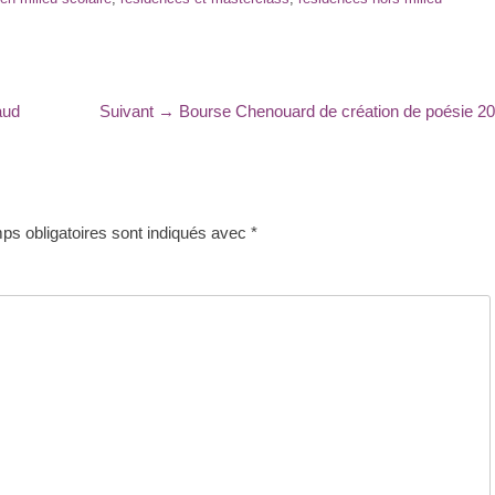
Article
aud
Suivant →
Bourse Chenouard de création de poésie 2
suivant
:
s obligatoires sont indiqués avec
*