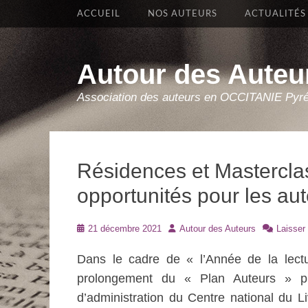
Premier Menu
Aller
ACCUEIL
NOS AUTEURS
ACTUALITÉS
au
contenu
Autour des Auteu
Association des auteurs en OCCITANIE Pyr
Résidences et Mastercla
opportunités pour les au
Posté
Auteur
21 décembre 2021
Autour des Auteurs
Laisser
le
Dans le cadre de « l’Année de la lect
prolongement du « Plan Auteurs » pré
d’administration du Centre national du 