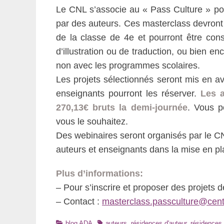
Le CNL s’associe au « Pass Culture » po
par des auteurs. Ces masterclass devront 
de la classe de 4e et pourront être consa
d’illustration ou de traduction, ou bien en
non avec les programmes scolaires.
Les projets sélectionnés seront mis en av
enseignants pourront les réserver.
Les a
270,13€ bruts la demi-journée
. Vous p
vous le souhaitez.
Des webinaires seront organisés par le 
auteurs et enseignants dans la mise en pla
Plus d’informations:
– Pour s’inscrire et proposer des projets 
– Contact :
masterclass.passculture@centr
Catégories
Tags
blog ADA
auteurs
,
résidences d'auteur
,
résidences 