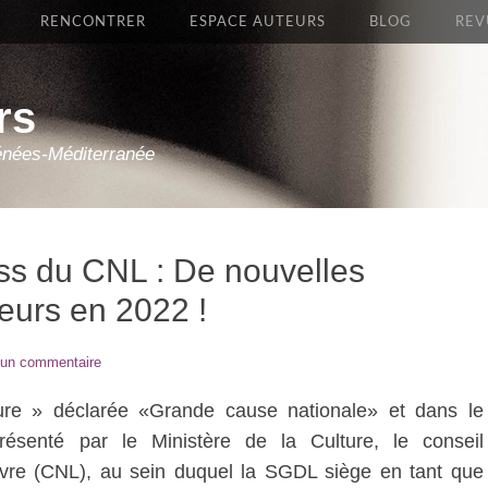
RENCONTRER
ESPACE AUTEURS
BLOG
REV
rs
énées-Méditerranée
ss du CNL : De nouvelles
teurs en 2022 !
 un commentaire
ure » déclarée «Grande cause nationale» et dans le
senté par le Ministère de la Culture, le conseil
Livre (CNL), au sein duquel la SGDL siège en tant que