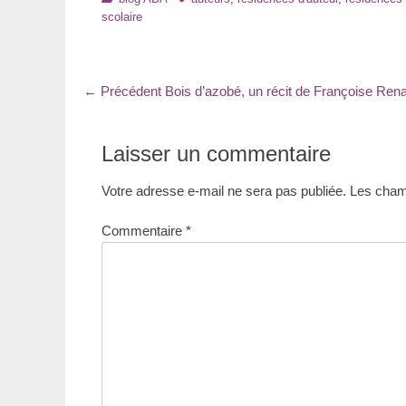
scolaire
Navigation
Article
← Précédent
Bois d’azobé, un récit de Françoise Ren
précédent
de
:
l’article
Laisser un commentaire
Votre adresse e-mail ne sera pas publiée.
Les champ
Commentaire
*