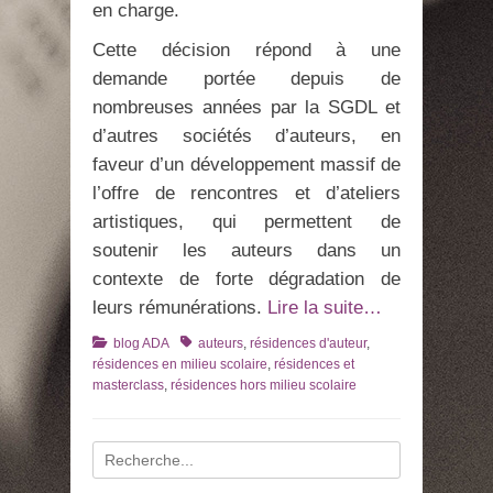
en charge.
Cette décision répond à une
demande portée depuis de
nombreuses années par la SGDL et
d’autres sociétés d’auteurs, en
faveur d’un développement massif de
l’offre de rencontres et d’ateliers
artistiques, qui permettent de
soutenir les auteurs dans un
contexte de forte dégradation de
leurs rémunérations.
Lire la suite…
Catégories
Tags
blog ADA
auteurs
,
résidences d'auteur
,
résidences en milieu scolaire
,
résidences et
masterclass
,
résidences hors milieu scolaire
Recherche
pour