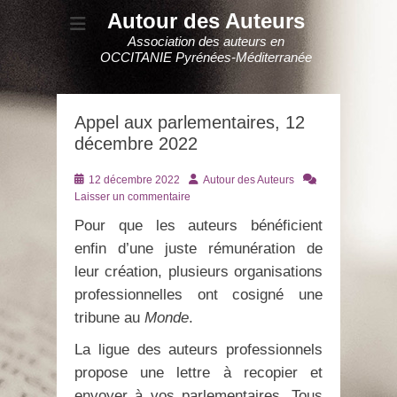
Autour des Auteurs
Association des auteurs en
OCCITANIE Pyrénées-Méditerranée
Appel aux parlementaires, 12
décembre 2022
Posté
Auteur
12 décembre 2022
Autour des Auteurs
le
Laisser un commentaire
Pour que les auteurs bénéficient
enfin d’une juste rémunération de
leur création, plusieurs organisations
professionnelles ont cosigné une
tribune au
Monde
.
La ligue des auteurs professionnels
propose une lettre à recopier et
envoyer à vos parlementaires. Tous