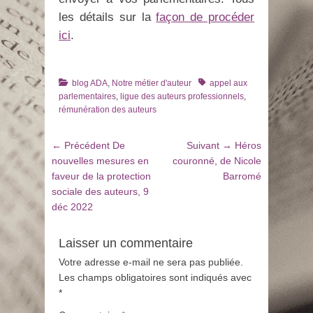
les détails sur la
façon de procéder
ici
.
Catégories
Tags
blog ADA
,
Notre métier d'auteur
appel aux
parlementaires
,
ligue des auteurs professionnels
,
rémunération des auteurs
Navigation
Article
Article
← Précédent
De
Suivant →
Héros
de
précédent
suivant
nouvelles mesures en
couronné, de Nicole
:
:
faveur de la protection
Barromé
l’article
sociale des auteurs, 9
déc 2022
Laisser un commentaire
Votre adresse e-mail ne sera pas publiée.
Les champs obligatoires sont indiqués avec
*