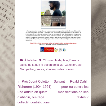
Catégories
Tags
À l'affiche
Christian Malaplate
,
Dans le
calice de la nuit le pollen de la vie
,
Gazette Café
Montpellier
,
poésie
,
Printemps des poètes
Navigation
Article
Article
← Précédent
Colette
Suivant →
Roald Dahl |
de
précédent
suivant
Richarme (1904-1991),
pour ou contre les
:
:
une artiste en quête
modifications de ses
l’article
d’absolu, ouvrage
textes ?
collectif, contributions