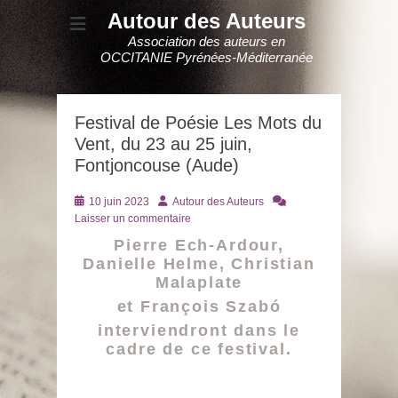
Autour des Auteurs
Association des auteurs en
OCCITANIE Pyrénées-Méditerranée
Festival de Poésie Les Mots du
Vent, du 23 au 25 juin,
Fontjoncouse (Aude)
Posté
Auteur
10 juin 2023
Autour des Auteurs
le
Laisser un commentaire
Pierre Ech-Ardour,
Danielle Helme, Christian
Malaplate
et François Szabó
interviendront dans le
cadre de ce festival.