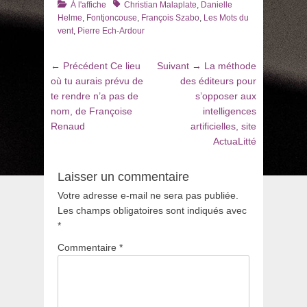
Catégories
Tags
À l'affiche
Christian Malaplate
,
Danielle
Helme
,
Fontjoncouse
,
François Szabo
,
Les Mots du
vent
,
Pierre Ech-Ardour
Navigation
Article
Article
← Précédent
Ce lieu
Suivant →
La méthode
de
précédent
suivant
où tu aurais prévu de
des éditeurs pour
:
:
te rendre n’a pas de
s’opposer aux
l’article
nom, de Françoise
intelligences
Renaud
artificielles, site
ActuaLitté
Laisser un commentaire
Votre adresse e-mail ne sera pas publiée.
Les champs obligatoires sont indiqués avec
*
Commentaire
*