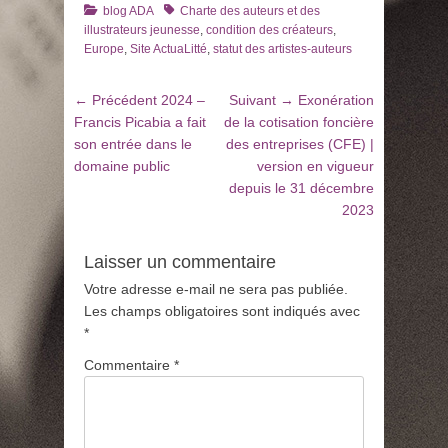
Catégories
Tags
blog ADA
Charte des auteurs et des
illustrateurs jeunesse
,
condition des créateurs
,
Europe
,
Site ActuaLitté
,
statut des artistes-auteurs
Navigation
Article
Article
← Précédent
2024 –
Suivant →
Exonération
de
précédent
suivant
Francis Picabia a fait
de la cotisation foncière
:
:
son entrée dans le
des entreprises (CFE) |
l’article
domaine public
version en vigueur
depuis le 31 décembre
2023
Laisser un commentaire
Votre adresse e-mail ne sera pas publiée.
Les champs obligatoires sont indiqués avec
*
Commentaire
*