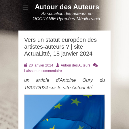
Autour des Auteurs
Association des auteurs en
OCCITANIE Pyrénées-Méditerranée
Vers un statut européen des
artistes-auteurs ? | site
ActuaLitté, 18 janvier 2024
Posté
Auteur
20 janvier 2024
Autour des Auteurs
le
Laisser un commentaire
un article d’Antoine Oury du
18/01/2024 sur le site ActuaLitté