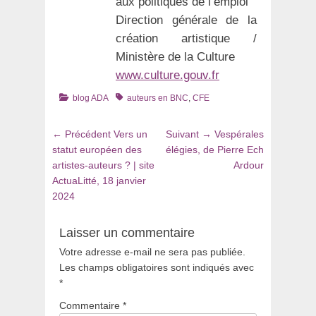
aux politiques de l’emploi
Direction générale de la
création artistique /
Ministère de la Culture
www.culture.gouv.fr
Catégories
Tags
blog ADA
auteurs en BNC
,
CFE
Navigation
Article
Article
← Précédent
Vers un
Suivant →
Vespérales
de
précédent
suivant
statut européen des
élégies, de Pierre Ech
:
:
artistes-auteurs ? | site
Ardour
l’article
ActuaLitté, 18 janvier
2024
Laisser un commentaire
Votre adresse e-mail ne sera pas publiée.
Les champs obligatoires sont indiqués avec
*
Commentaire
*