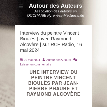
Autour des Auteurs
Association des auteurs en
OCCITANIE Pyrénées-Méditerranée
Interview du peintre Vincent
Bioulès | avec Raymond
Alcovère | sur RCF Radio, 16
mai 2024
Posté
Auteur
29 mai 2024
Autour des Auteurs
le
Laisser un commentaire
UNE INTERVIEW DU
PEINTRE VINCENT
BIOULÈS PAR JEAN-
PIERRE PHAURE ET
RAYMOND ALCOVÈRE