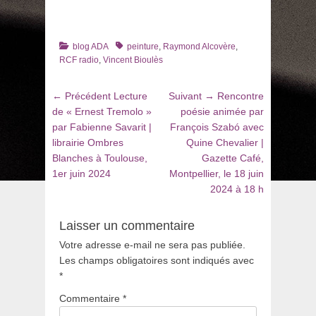
Catégories
Tags
blog ADA
peinture
,
Raymond Alcovère
,
RCF radio
,
Vincent Bioulès
Navigation
Article
Article
← Précédent
Lecture
Suivant →
Rencontre
de
précédent
suivant
de « Ernest Tremolo »
poésie animée par
:
:
par Fabienne Savarit |
François Szabó avec
l’article
librairie Ombres
Quine Chevalier |
Blanches à Toulouse,
Gazette Café,
1er juin 2024
Montpellier, le 18 juin
2024 à 18 h
Laisser un commentaire
Votre adresse e-mail ne sera pas publiée.
Les champs obligatoires sont indiqués avec
*
Commentaire
*