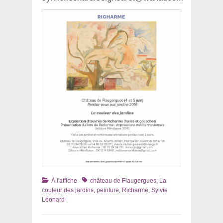
Catégories
Tags
À l'affiche
château de Flaugergues
,
La
couleur des jardins
,
peinture
,
Richarme
,
Sylvie
Léonard