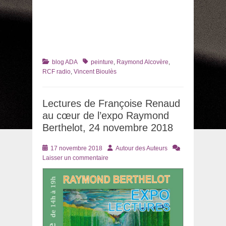
Catégories
Tags
blog ADA
peinture
,
Raymond Alcovère
,
RCF radio
,
Vincent Bioulès
Lectures de Françoise Renaud
au cœur de l’expo Raymond
Berthelot, 24 novembre 2018
Posté
Auteur
17 novembre 2018
Autour des Auteurs
le
Laisser un commentaire