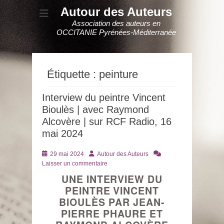
Autour des Auteurs
Association des auteurs en
OCCITANIE Pyrénées-Méditerranée
Étiquette :
peinture
Interview du peintre Vincent
Bioulès | avec Raymond
Alcovère | sur RCF Radio, 16
mai 2024
Posté
Auteur
29 mai 2024
Autour des Auteurs
le
Laisser un commentaire
UNE INTERVIEW DU
PEINTRE VINCENT
BIOULÈS PAR JEAN-
PIERRE PHAURE ET