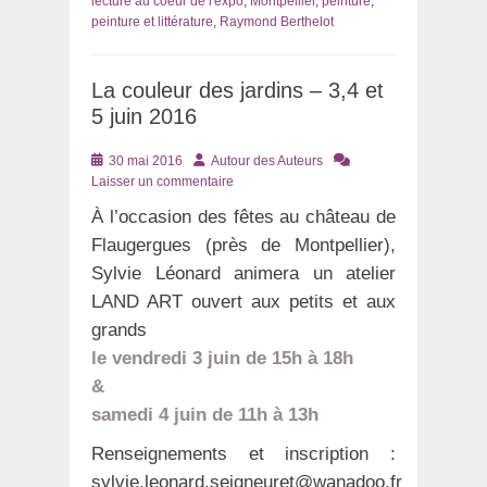
lecture au coeur de l'expo
,
Montpellier
,
peinture
,
peinture et littérature
,
Raymond Berthelot
La couleur des jardins – 3,4 et
5 juin 2016
Posté
Auteur
30 mai 2016
Autour des Auteurs
le
Laisser un commentaire
À l’occasion des fêtes au château de
Flaugergues (près de Montpellier),
Sylvie Léonard animera un atelier
LAND ART ouvert aux petits et aux
grands
le vendredi 3 juin de 15h à 18h
&
samedi 4 juin de 11h à 13h
Renseignements et inscription :
sylvie.leonard.seigneuret@wanadoo.fr