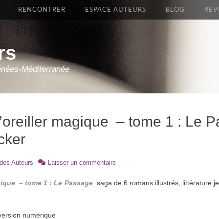
RENCONTRER
ESPACE AUTEURS
BLOG
REV
rs
énées-Méditerranée
’oreiller magique – tome 1 : Le 
cker
 des Auteurs
Laisser un commentaire
agique – tome 1 : Le Passage
, saga de 6 romans illustrés, littérature 
 version numérique