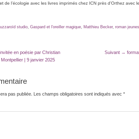
 et de l’écologie avec les livres imprimés chez ICN près d’Orthez avec le
s
uzzaroïd studio
,
Gaspard et l'oreiller magique
,
Matthieu Becker
,
roman jeune
Articl
invitée en poésie par Christian
Suivant →
forma
suiva
 Montpellier | 9 janvier 2025
:
mentaire
era pas publiée.
Les champs obligatoires sont indiqués avec
*