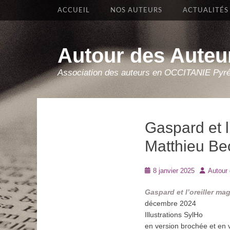
Premier Menu
Aller
ACCUEIL
NOS AUTEURS
ACTUALITÉS
au
contenu
Autour des Auteu
Association des auteurs en OCCITANIE Pyr
Gaspard et l
Matthieu Be
Posté
Auteur
8 janvier 2025
Autour
le
Gaspard et l’oreiller m
décembre 2024
Illustrations SylHo
en version brochée et en