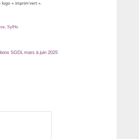
 logo « imprim’vert ».
sse
,
SylHo
e
tions SGDL mars à juin 2025
nt