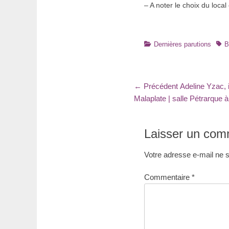
– A noter le choix du local
Catégories
Tag
Dernières parutions
B
Navigation
Article
← Précédent
Adeline Yzac, 
précédent
Malaplate | salle Pétrarque à
de
:
l’article
Laisser un com
Votre adresse e-mail ne s
Commentaire
*