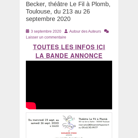
Becker, théâtre Le Fil à Plomb,
Toulouse, du 213 au 26
septembre 2020
Posté
Auteur
3 septembre 2020
Autour des Auteurs
le
Laisser un commentaire
TOUTES LES INFOS ICI
LA BANDE ANNONCE