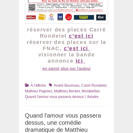
réserver des places Carré
Rondelet
c’est ici
réserver des places sur la
FNAC,
c’est ici
visionner la bande
annonce
ici
en savoir plus sur l’auteur
Catégories
Tags
À l'affiche
André Bourreau
,
Carré Rondelet
,
Mathieu Pagniez
,
Matthieu Becker
,
Montpellier
,
Quand l'amour vous passera dessus !
,
théatre
Quand l’amour vous passera
dessus, une comédie
dramatique de Matthieu