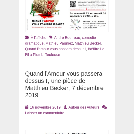
Catégories
Tags
À l'affiche
André Bourreau
,
comédie
dramatique
,
Mathieu Pagniez
,
Matthieu Becker
,
Quand l'amour vous passera dessus !
,
théâtre Le
Fil à Plomb
,
Toulouse
Quand l’Amour vous passera
dessus !, une pièce de
Matthieu Becker, 7 décembre
2019
Posté
Auteur
16 novembre 2019
Autour des Auteurs
le
Laisser un commentaire