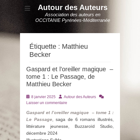
Autour des Auteurs
Association des auteurs en
OCCITANIE Pyrénées-Méditerranée
Étiquette :
Matthieu
Becker
Gaspard et l’oreiller magique –
tome 1 : Le Passage, de
Matthieu Becker
Posté
Auteur
8 janvier 2025
Autour des Auteurs
le
Laisser un commentaire
Gaspard et l’oreiller magique – tome 1 :
Le Passage
, saga de 6 romans illustrés,
littérature jeunesse, Buzzaroïd Studio,
décembre 2024