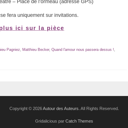
éâtre – Place de l’ormeau (adresse GPS)
se fera uniquement sur invitations.
plus ici sur la pièce
ieu Pagniez
,
Matthieu Becker
,
Quand l'amour nous passera dessus !
,
Copyright © 2026
Autour des Auteurs
. All Rights Reserved.
Gridalicious par
Catch Themes