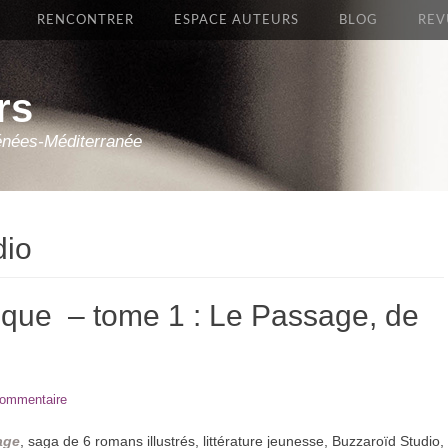
RENCONTRER
ESPACE AUTEURS
BLOG
REV
rs
énées-Méditerranée
dio
gique – tome 1 : Le Passage, de
commentaire
age
, saga de 6 romans illustrés, littérature jeunesse, Buzzaroïd Studio,