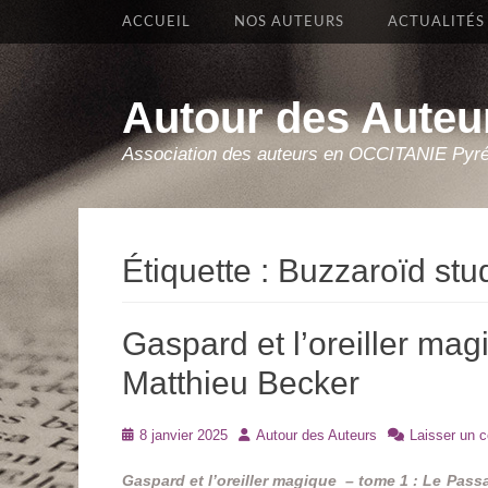
Premier Menu
Aller
ACCUEIL
NOS AUTEURS
ACTUALITÉS
au
contenu
Autour des Auteu
Association des auteurs en OCCITANIE Pyr
Étiquette :
Buzzaroïd stu
Gaspard et l’oreiller ma
Matthieu Becker
Posté
Auteur
8 janvier 2025
Autour des Auteurs
Laisser un 
le
Gaspard et l’oreiller magique – tome 1 : Le Pass