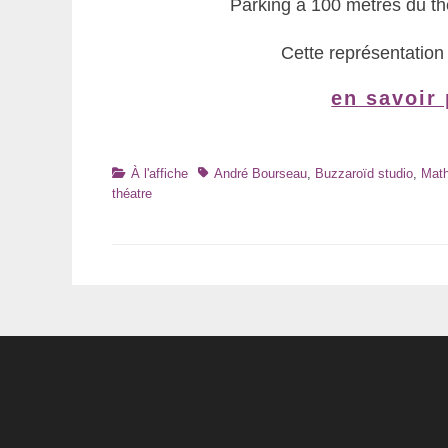
Parking à 100 mètres du th
Cette représentation 
en savoir 
Catégories
Tags
À l'affiche
André Bourseau
,
Buzzaroïd studio
,
Math
théatre