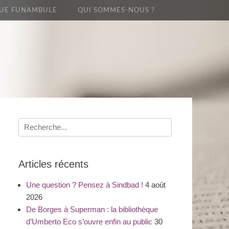
UE FUNAMBULE
QUI SOMMES-NOUS ?
Recherche
pour
:
Articles récents
Une question ? Pensez à Sindbad !
4 août
2026
De Borges à Superman : la bibliothèque
d’Umberto Eco s’ouvre enfin au public
30