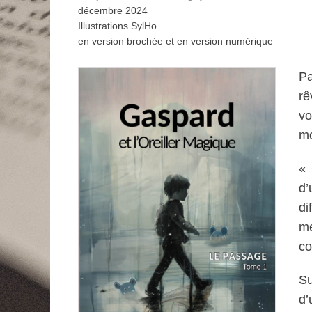
décembre 2024
Illustrations SylHo
en version brochée et en version numérique
Pa
rê
v
mo
« 
d
di
me
co
Su
d’