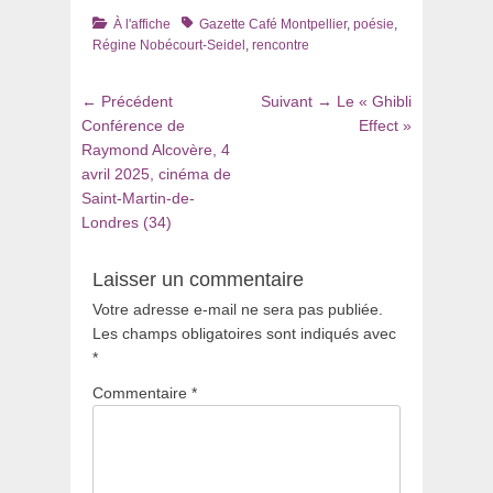
Catégories
Tags
À l'affiche
Gazette Café Montpellier
,
poésie
,
Régine Nobécourt-Seidel
,
rencontre
Navigation
Article
Article
← Précédent
Suivant →
Le « Ghibli
de
précédent
suivant
Conférence de
Effect »
:
:
Raymond Alcovère, 4
l’article
avril 2025, cinéma de
Saint-Martin-de-
Londres (34)
Laisser un commentaire
Votre adresse e-mail ne sera pas publiée.
Les champs obligatoires sont indiqués avec
*
Commentaire
*