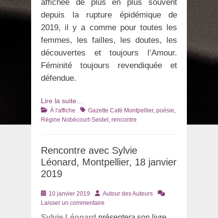
affichée de plus en plus souvent
depuis la rupture épidémique de
2019, il y a comme pour toutes les
femmes, les failles, les doutes, les
découvertes et toujours l’Amour.
Féminité toujours revendiquée et
défendue.
Lire la suite…
Catégories
Tags
À l'affiche
Gazette Café Montpellier
,
poésie
,
Régine Nobécourt-Seidel
,
rencontre
Rencontre avec Sylvie
Léonard, Montpellier, 18 janvier
2019
Posté
Auteur
10 janvier 2019
Autour des Auteurs
le
Laisser un commentaire
Sylvie Léonard
présentera son livre