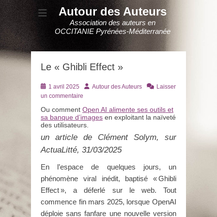
Autour des Auteurs
Association des auteurs en
OCCITANIE Pyrénées-Méditerranée
Le « Ghibli Effect »
Posté
Auteur
1 avril 2025
Autour des Auteurs
Laisser
le
un commentaire
Ou comment
Open AI alimente ses outils et
sa banque d’images
en exploitant la naïveté
des utilisateurs.
un article de Clément Solym, sur
ActuaLitté, 31/03/2025
En l’espace de quelques jours, un
phénomène viral inédit, baptisé « Ghibli
Effect », a déferlé sur le web. Tout
commence fin mars 2025, lorsque OpenAI
déploie sans fanfare une nouvelle version