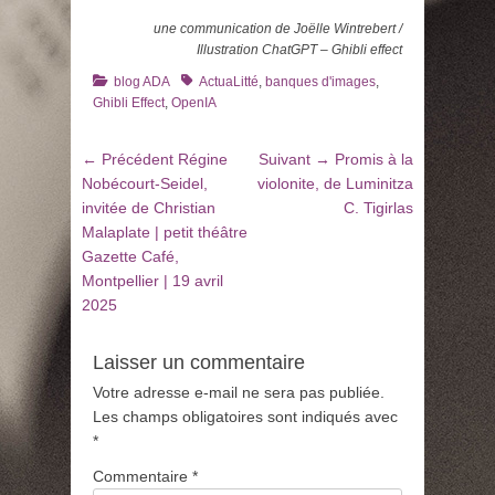
une communication de Joëlle Wintrebert /
Illustration ChatGPT – Ghibli effect
Catégories
Tags
blog ADA
ActuaLitté
,
banques d'images
,
Ghibli Effect
,
OpenIA
Navigation
Article
Article
← Précédent
Régine
Suivant →
Promis à la
de
précédent
suivant
Nobécourt-Seidel,
violonite, de Luminitza
:
:
invitée de Christian
C. Tigirlas
l’article
Malaplate | petit théâtre
Gazette Café,
Montpellier | 19 avril
2025
Laisser un commentaire
Votre adresse e-mail ne sera pas publiée.
Les champs obligatoires sont indiqués avec
*
Commentaire
*