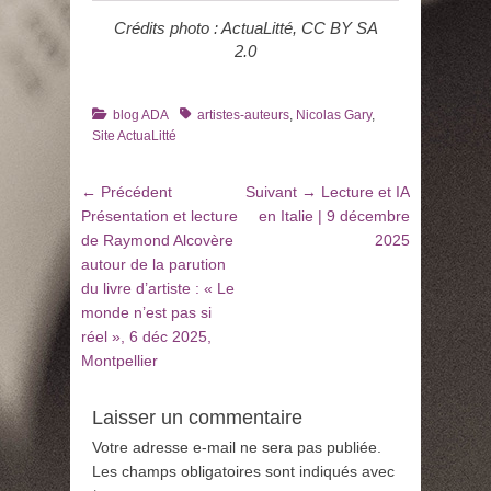
Crédits photo : ActuaLitté, CC BY SA
2.0
Catégories
Tags
blog ADA
artistes-auteurs
,
Nicolas Gary
,
Site ActuaLitté
Navigation
Article
Article
← Précédent
Suivant →
Lecture et IA
de
précédent
suivant
Présentation et lecture
en Italie | 9 décembre
:
:
de Raymond Alcovère
2025
l’article
autour de la parution
du livre d’artiste : « Le
monde n’est pas si
réel », 6 déc 2025,
Montpellier
Laisser un commentaire
Votre adresse e-mail ne sera pas publiée.
Les champs obligatoires sont indiqués avec