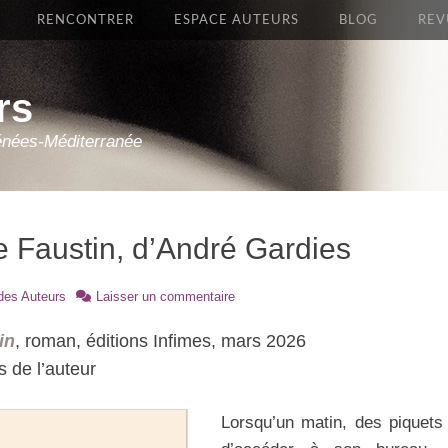
RENCONTRER
ESPACE AUTEURS
BLOG
REV
rs
énées-Méditerranée
e Faustin, d’André Gardies
des Auteurs
Laisser un commentaire
in
, roman, éditions Infimes, mars 2026
 de l’auteur
Lorsqu’un matin, des piquets