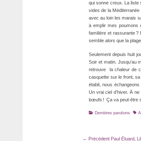
qui sonne creux. La liste
vides de la Méditerranée
avec au loin les marais s
à emplir mes poumons d
familière et rassurante ?
semble alors que la plage
Seulement depuis huit jou
Soir et matin. Jusqu’au m
retrouve la chaleur de ce
casquette sur le front, s
établi, nous échangeons 
Un vrai ciel d’hiver. À n
bœufs ! Ça va peut-être 
Catégories
Tag
Dernières parutions
A
Navigation
Article
← Précédent
Paul Éluard, Li