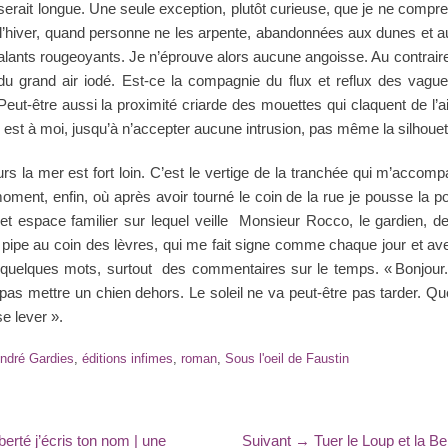
 serait longue. Une seule exception, plutôt curieuse, que je ne compr
 l’hiver, quand personne ne les arpente, abandonnées aux dunes et 
alants rougeoyants. Je n’éprouve alors aucune angoisse. Au contrair
u grand air iodé. Est-ce la compagnie du flux et reflux des vag
 Peut-être aussi la proximité criarde des mouettes qui claquent de l’
 est à moi, jusqu’à n’accepter aucune intrusion, pas même la silhou
rs la mer est fort loin. C’est le vertige de la tranchée qui m’acco
oment, enfin, où après avoir tourné le coin de la rue je pousse la por
t espace familier sur lequel veille Monsieur Rocco, le gardien, der
a pipe au coin des lèvres, qui me fait signe comme chaque jour et avec
quelques mots, surtout des commentaires sur le temps. « Bonjour. 
e pas mettre un chien dehors. Le soleil ne va peut-être pas tarder. Que
se lever ».
s
ndré Gardies
,
éditions infimes
,
roman
,
Sous l'oeil de Faustin
Article
berté j’écris ton nom | une
Suivant →
Tuer le Loup et la B