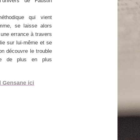
’univers de Faustin
thodique qui vient
mme, se laisse alors
 une errance à travers
plie sur lui-même et se
on découvre le trouble
age de plus en plus
d Gensane ici