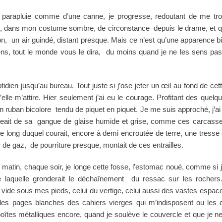
n parapluie comme d’une canne, je progresse, redoutant de me tr
t, dans mon costume sombre, de circonstance depuis le drame, et 
, un air guindé, distant presque. Mais ce n’est qu’une apparence bi
ns, tout le monde vous le dira, du moins quand je ne les sens pa
tidien jusqu’au bureau. Tout juste si j’ose jeter un œil au fond de cet
le m’attire. Hier seulement j’ai eu le courage. Profitant des quelq
 ruban bicolore tendu de piquet en piquet. Je me suis approché, j’ai a
geait de sa gangue de glaise humide et grise, comme ces carcasse
t le long duquel courait, encore à demi encroutée de terre, une tres
de gaz, de pourriture presque, montait de ces entrailles.
 matin, chaque soir, je longe cette fosse, l’estomac noué, comme si
 laquelle gronderait le déchaînement du ressac sur les rochers
vide sous mes pieds, celui du vertige, celui aussi des vastes espac
ndes pages blanches des cahiers vierges qui m’indisposent ou les
oîtes métalliques encore, quand je soulève le couvercle et que je n