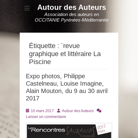
Autour des Auteurs
Association des auteurs en
OCCITANIE Pyrénées-Méditerranée
Étiquette :
¨revue
graphique et littéraire La
Piscine
Expo photos, Philippe
Castelneau, Louise Imagine,
Alain Mouton, du 9 au 30 avril
2017
Posté
Auteur
10 mars 2017
Autour des Auteurs
le
Laisser un commentaire