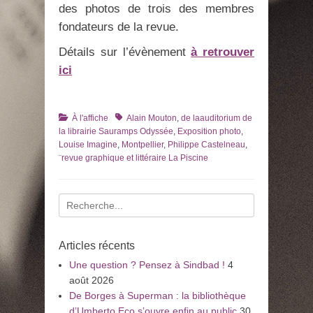
des photos de trois des membres
fondateurs de la revue.
Détails sur l’évènement
à retrouver
ici
Catégories
Tags
À l'affiche
Alain Mouton
,
de laauditorium de
la librairie Sauramps Odyssée
,
Exposition photo
,
Louise Imagine
,
Montpellier
,
Philippe Castelneau
,
¨revue graphique et littéraire La Piscine
Recherche
pour
:
Articles récents
Une question ? Pensez à Sindbad !
4
août 2026
De Borges à Superman : la bibliothèque
d’Umberto Eco s’ouvre enfin au public
30