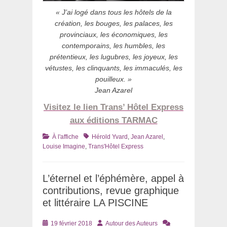
« J’ai logé dans tous les hôtels de la
création, les bouges, les palaces, les
provinciaux, les économiques, les
contemporains, les humbles, les
prétentieux, les lugubres, les joyeux, les
vétustes, les clinquants, les immaculés, les
pouilleux. »
Jean Azarel
Visitez le lien Trans’ Hôtel Express
aux éditions TARMAC
Catégories
Tags
À l'affiche
Hérold Yvard
,
Jean Azarel
,
Louise Imagine
,
Trans'Hôtel Express
L’éternel et l’éphémère, appel à
contributions, revue graphique
et littéraire LA PISCINE
Posté
Auteur
19 février 2018
Autour des Auteurs