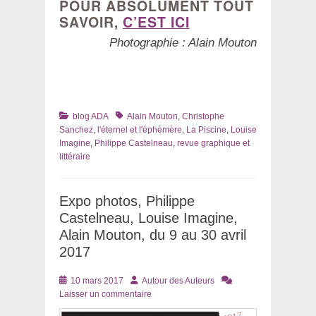
POUR ABSOLUMENT TOUT
SAVOIR,
C’EST ICI
Photographie : Alain Mouton
Catégories
Tags
blog ADA
Alain Mouton
,
Christophe
Sanchez
,
l'éternel et l'éphémère
,
La Piscine
,
Louise
Imagine
,
Philippe Castelneau
,
revue graphique et
littéraire
Expo photos, Philippe
Castelneau, Louise Imagine,
Alain Mouton, du 9 au 30 avril
2017
Posté
Auteur
10 mars 2017
Autour des Auteurs
le
Laisser un commentaire