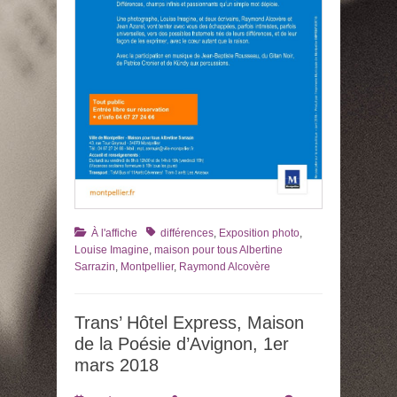
Catégories
Tags
À l'affiche
différences
,
Exposition photo
,
Louise Imagine
,
maison pour tous Albertine
Sarrazin
,
Montpellier
,
Raymond Alcovère
Trans’ Hôtel Express, Maison
de la Poésie d’Avignon, 1er
mars 2018