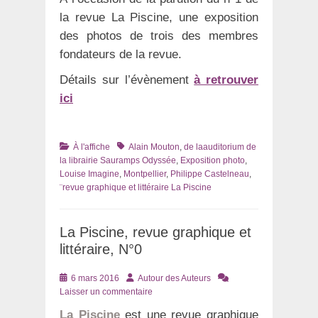
la revue La Piscine, une exposition
des photos de trois des membres
fondateurs de la revue.
Détails sur l’évènement
à retrouver
ici
Catégories
Tags
À l'affiche
Alain Mouton
,
de laauditorium de
la librairie Sauramps Odyssée
,
Exposition photo
,
Louise Imagine
,
Montpellier
,
Philippe Castelneau
,
¨revue graphique et littéraire La Piscine
La Piscine, revue graphique et
littéraire, N°0
Posté
Auteur
6 mars 2016
Autour des Auteurs
le
Laisser un commentaire
La Piscine
est une revue graphique