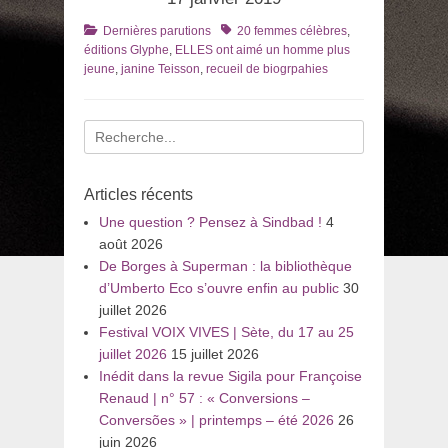
Catégories
Tags
Dernières parutions
20 femmes célèbres
,
éditions Glyphe
,
ELLES ont aimé un homme plus
jeune
,
janine Teisson
,
recueil de biogrpahies
Recherche
pour
:
Articles récents
Une question ? Pensez à Sindbad !
4
août 2026
De Borges à Superman : la bibliothèque
d’Umberto Eco s’ouvre enfin au public
30
juillet 2026
Festival VOIX VIVES | Sète, du 17 au 25
juillet 2026
15 juillet 2026
Inédit dans la revue Sigila pour Françoise
Renaud | n° 57 : « Conversions –
Conversões » | printemps – été 2026
26
juin 2026