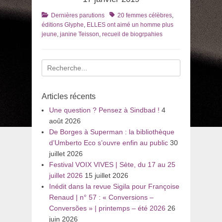
Catégories
Tags
Dernières parutions
20 femmes célèbres
,
éditions Glyphe
,
ELLES ont aimé un homme plus
jeune
,
janine Teisson
,
recueil de biogrpahies
Recherche
pour
:
Articles récents
Une question ? Pensez à Sindbad !
4
août 2026
De Borges à Superman : la bibliothèque
d’Umberto Eco s’ouvre enfin au public
30
juillet 2026
Festival VOIX VIVES | Sète, du 17 au 25
juillet 2026
15 juillet 2026
Inédit dans la revue Sigila pour Françoise
Renaud | n° 57 : « Conversions –
Conversões » | printemps – été 2026
26
juin 2026