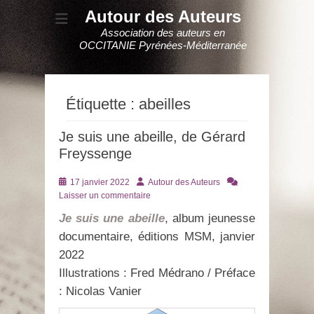
Autour des Auteurs
Association des auteurs en
OCCITANIE Pyrénées-Méditerranée
Étiquette :
abeilles
Je suis une abeille, de Gérard
Freyssenge
Posté
Auteur
17 janvier 2022
Autour des Auteurs
le
Laisser un commentaire
Je suis une abeille
, album jeunesse
documentaire, éditions MSM, janvier
2022
Illustrations : Fred Médrano / Préface
: Nicolas Vanier