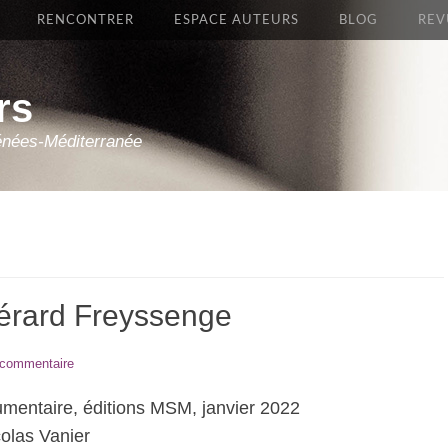
RENCONTRER
ESPACE AUTEURS
BLOG
REV
rs
énées-Méditerranée
Gérard Freyssenge
 commentaire
mentaire, éditions MSM, janvier 2022
colas Vanier