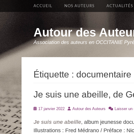
Premier Menu
Aller
ACCUEIL
NOS AUTEURS
ACTUALITÉS
au
contenu
Autour des Auteu
Association des auteurs en OCCITANIE Pyr
Étiquette :
documentaire
Je suis une abeille, de 
Posté
Auteur
17 janvier 2022
Autour des Auteurs
Laisser un
le
Je suis une abeille
, album jeunesse docu
Illustrations : Fred Médrano / Préface : Ni