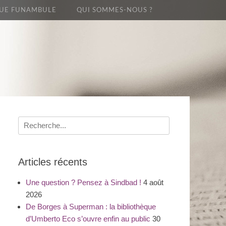
UE FUNAMBULE
QUI SOMMES-NOUS ?
Recherche
pour
:
Articles récents
Une question ? Pensez à Sindbad !
4 août
2026
De Borges à Superman : la bibliothèque
d’Umberto Eco s’ouvre enfin au public
30