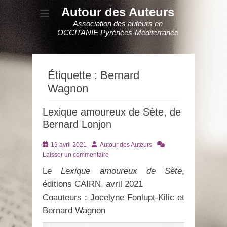
Autour des Auteurs
Association des auteurs en
OCCITANIE Pyrénées-Méditerranée
Étiquette :
Bernard
Wagnon
Lexique amoureux de Sète, de
Bernard Lonjon
Posté
Auteur
19 avril 2021
Autour des Auteurs
le
Laisser un commentaire
Le
Lexique amoureux de Sète
,
éditions CAIRN, avril 2021
Coauteurs : Jocelyne Fonlupt-Kilic et
Bernard Wagnon