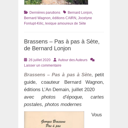
Catégories
Tags
Dernières parutions
Bernard Lonjon
,
Bernard Wagnon
,
éditions CAIRN
,
Jocelyne
Fonlupt-Kilic
,
lexique amoureux de Sète
Brassens – Pas à pas à Sète,
de Bernard Lonjon
Posté
Auteur
26 juillet 2020
Autour des Auteurs
le
Laisser un commentaire
Brassens – Pas à pas à Sète
, petit
guide, coauteur Bernard Wagnon,
éditions L’An Demain, juillet 2020
avec photos d’époque, cartes
postales, photos modernes
Vous