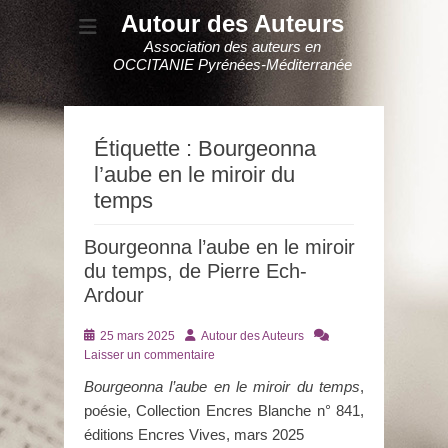
Autour des Auteurs
Association des auteurs en
OCCITANIE Pyrénées-Méditerranée
Étiquette :
Bourgeonna
l’aube en le miroir du
temps
Bourgeonna l’aube en le miroir
du temps, de Pierre Ech-
Ardour
Posté
Auteur
25 mars 2025
Autour des Auteurs
le
Laisser un commentaire
Bourgeonna l’aube en le miroir du temps
,
poésie, Collection Encres Blanche n° 841,
éditions Encres Vives, mars 2025