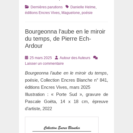
Catégories
Tags
Dernières parutions
Danielle Helme
,
éditions Encres Vives
,
Maguelone
,
poésie
Bourgeonna l’aube en le miroir
du temps, de Pierre Ech-
Ardour
Posté
Auteur
25 mars 2025
Autour des Auteurs
le
Laisser un commentaire
Bourgeonna l’aube en le miroir du temps
,
poésie, Collection Encres Blanche n° 841,
éditions Encres Vives, mars 2025
Illustration : « Porte Sud », gravure de
Pascale Goëta, 14 x 18 cm, épreuve
d’artiste, 2022