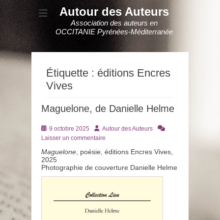
Autour des Auteurs
Association des auteurs en
OCCITANIE Pyrénées-Méditerranée
Étiquette :
éditions Encres
Vives
Maguelone, de Danielle Helme
Posté
Auteur
9 octobre 2025
Autour des Auteurs
le
Laisser un commentaire
Maguelone
, poésie, éditions Encres Vives,
2025
Photographie de couverture Danielle Helme