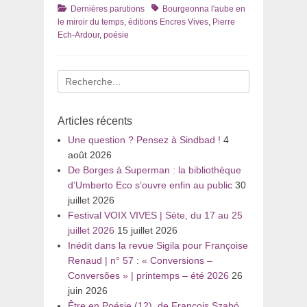
Catégories
Tags
Dernières parutions
Bourgeonna l'aube en
le miroir du temps
,
éditions Encres Vives
,
Pierre
Ech-Ardour
,
poésie
Recherche
pour
:
Articles récents
Une question ? Pensez à Sindbad !
4
août 2026
De Borges à Superman : la bibliothèque
d’Umberto Eco s’ouvre enfin au public
30
juillet 2026
Festival VOIX VIVES | Sète, du 17 au 25
juillet 2026
15 juillet 2026
Inédit dans la revue Sigila pour Françoise
Renaud | n° 57 : « Conversions –
Conversões » | printemps – été 2026
26
juin 2026
Être en Poésie (12), de François Szabó