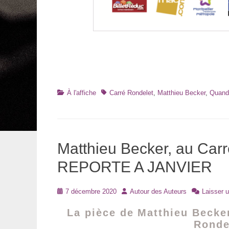
Catégories
Tags
À l'affiche
Carré Rondelet
,
Matthieu Becker
,
Quand 
Matthieu Becker, au Carr
REPORTE A JANVIER
Posté
Auteur
7 décembre 2020
Autour des Auteurs
Laisser 
le
La pièce de Matthieu Becke
Ronde