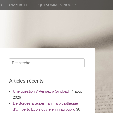
UE FUNAMBULE
QUI SOMMES-NOUS ?
Recherche
pour
:
Articles récents
Une question ? Pensez à Sindbad !
4 août
2026
De Borges à Superman : la bibliothèque
d’Umberto Eco s’ouvre enfin au public
30