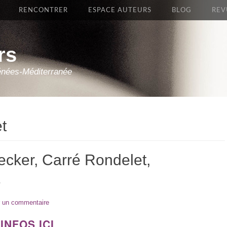
RENCONTRER
ESPACE AUTEURS
BLOG
REV
rs
énées-Méditerranée
t
ecker, Carré Rondelet,
1
r un commentaire
INFOS ICI