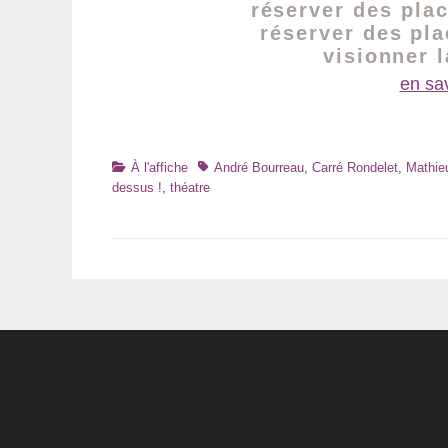
réserver des pla
réserver des pl
visionner 
en sav
Catégories
Tags
À l'affiche
André Bourreau
,
Carré Rondelet
,
Mathie
dessus !
,
théatre