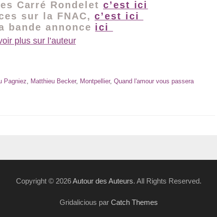
ces Carré Rondelet
c’est ici
aces sur la FNAC,
c’est ici
la bande annonce
ici
oir plus sur l’auteur
u Pagniez
,
Matthieu Becker
,
Montpellier
,
Quand l'amour vous passera
Copyright © 2026
Autour des Auteurs
. All Rights Reserved.
Gridalicious par
Catch Themes