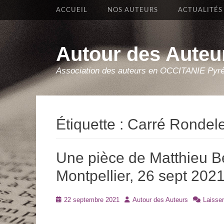
Premier Menu
Aller
ACCUEIL
NOS AUTEURS
ACTUALITÉS
au
contenu
Autour des Auteu
Association des auteurs en OCCITANIE Pyr
Étiquette :
Carré Rondele
Une pièce de Matthieu B
Montpellier, 26 sept 202
Posté
Auteur
22 septembre 2021
Autour des Auteurs
Laisse
le