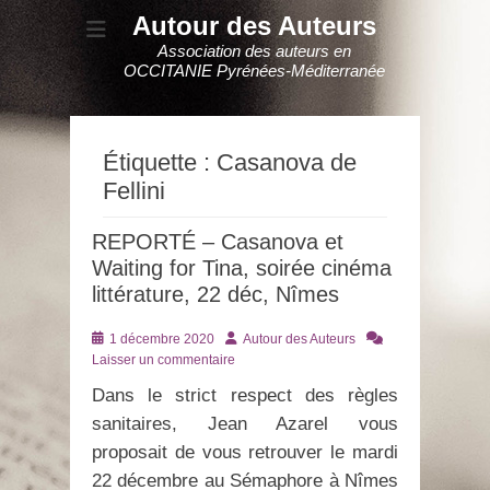
Autour des Auteurs
Association des auteurs en
OCCITANIE Pyrénées-Méditerranée
Étiquette :
Casanova de
Fellini
REPORTÉ – Casanova et
Waiting for Tina, soirée cinéma
littérature, 22 déc, Nîmes
Posté
Auteur
1 décembre 2020
Autour des Auteurs
le
Laisser un commentaire
Dans le strict respect des règles
sanitaires, Jean Azarel vous
proposait de vous retrouver le mardi
22 décembre au Sémaphore à Nîmes