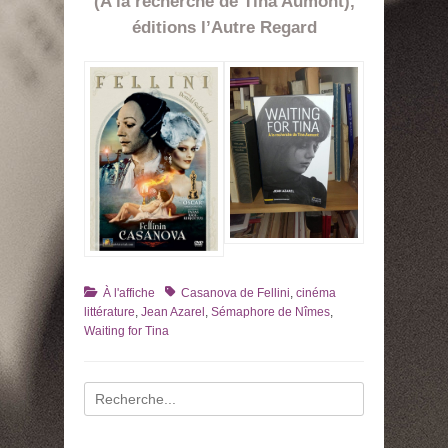
(A la recherche de Tina Aumont),
éditions l’Autre Regard
Catégories
Tags
À l'affiche
Casanova de Fellini
,
cinéma
littérature
,
Jean Azarel
,
Sémaphore de Nîmes
,
Waiting for Tina
Recherche
pour
: