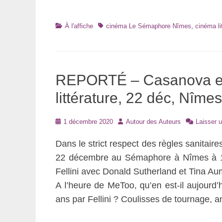
Catégories
Tags
À l'affiche
cinéma Le Sémaphore Nîmes
,
cinéma li
REPORTÉ – Casanova et W
littérature, 22 déc, Nîmes
Posté
Auteur
1 décembre 2020
Autour des Auteurs
Laisser 
le
Dans le strict respect des règles sanitair
22 décembre au Sémaphore à Nîmes à 17 
Fellini avec Donald Sutherland et Tina Aum
A l’heure de MeToo, qu’en est-il aujourd
ans par Fellini ? Coulisses de tournage, a