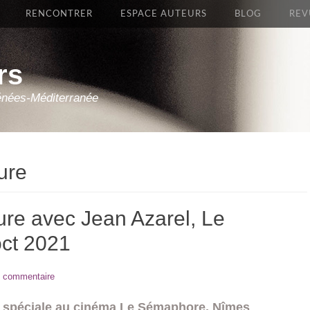
RENCONTRER
ESPACE AUTEURS
BLOG
REV
rs
énées-Méditerranée
ture
ure avec Jean Azarel, Le
ct 2021
n commentaire
 spéciale
au cinéma
Le Sémaphore, Nîmes