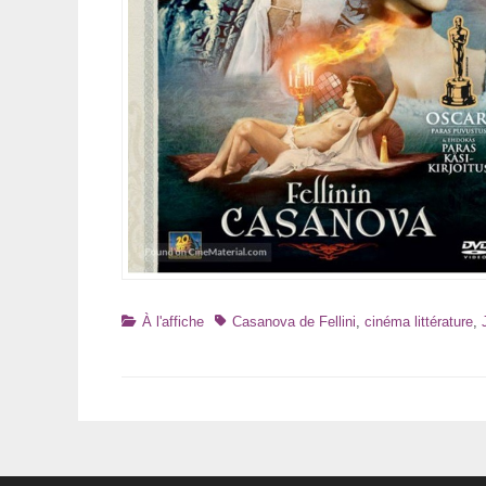
Catégories
Tags
À l'affiche
Casanova de Fellini
,
cinéma littérature
,