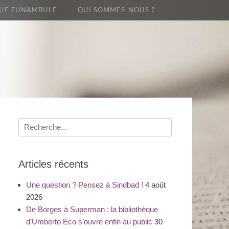
UE FUNAMBULE
QUI SOMMES-NOUS ?
Recherche
pour
:
Articles récents
Une question ? Pensez à Sindbad !
4 août
2026
De Borges à Superman : la bibliothèque
d’Umberto Eco s’ouvre enfin au public
30