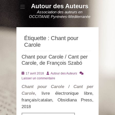
Autour des Auteurs
Association des auteurs en
OCCITANIE Pyrénées-Méditerranée
Étiquette :
Chant pour
Carole
Chant pour Carole / Cant per
Carole, de François Szabó
Posté
Auteur
17 avril 2018
Autour des Auteurs
le
Laisser un commentaire
Chant pour Carole / Cant per
Carole
, livre électronique libre,
français/catalan, Obsidiana Press,
2018