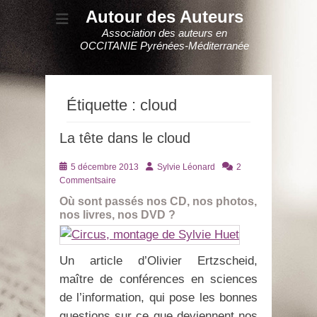
Autour des Auteurs
Association des auteurs en
OCCITANIE Pyrénées-Méditerranée
Étiquette :
cloud
La tête dans le cloud
Posté
Auteur
5 décembre 2013
Sylvie Léonard
2
le
Commentsaire
Où sont passés nos CD, nos photos,
nos livres, nos DVD ?
Un article d’Olivier Ertzscheid,
maître de conférences en sciences
de l’information, qui pose les bonnes
questions sur ce que deviennent nos