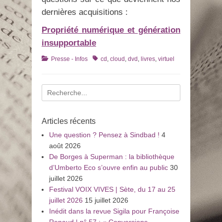
dernières acquisitions :
Propriété numérique et génération
insupportable
Catégories
Tags
Presse - Infos
cd
,
cloud
,
dvd
,
livres
,
virtuel
Recherche
pour
:
Articles récents
Une question ? Pensez à Sindbad !
4
août 2026
De Borges à Superman : la bibliothèque
d’Umberto Eco s’ouvre enfin au public
30
juillet 2026
Festival VOIX VIVES | Sète, du 17 au 25
juillet 2026
15 juillet 2026
Inédit dans la revue Sigila pour Françoise