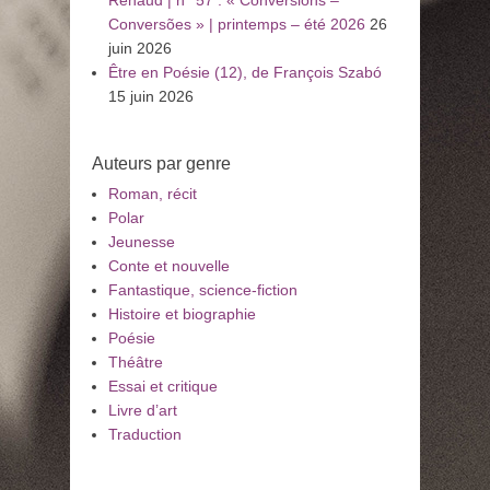
Renaud | n° 57 : « Conversions –
Conversões » | printemps – été 2026
26
juin 2026
Être en Poésie (12), de François Szabó
15 juin 2026
Auteurs par genre
Roman, récit
Polar
Jeunesse
Conte et nouvelle
Fantastique, science-fiction
Histoire et biographie
Poésie
Théâtre
Essai et critique
Livre d’art
Traduction