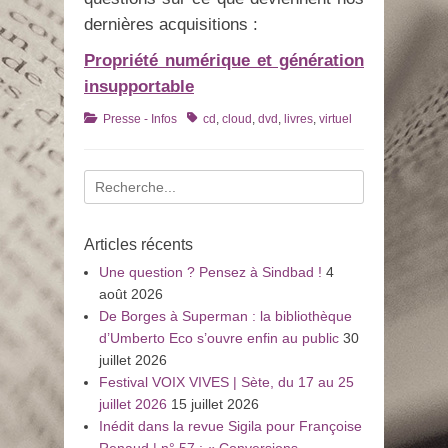
dernières acquisitions :
Propriété numérique et génération
insupportable
Catégories
Tags
Presse - Infos
cd
,
cloud
,
dvd
,
livres
,
virtuel
Recherche
pour
:
Articles récents
Une question ? Pensez à Sindbad !
4
août 2026
De Borges à Superman : la bibliothèque
d’Umberto Eco s’ouvre enfin au public
30
juillet 2026
Festival VOIX VIVES | Sète, du 17 au 25
juillet 2026
15 juillet 2026
Inédit dans la revue Sigila pour Françoise