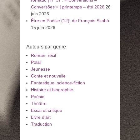
Renaud | n° 57 : « Conversions –
Conversões » | printemps – été 2026
26
juin 2026
Être en Poésie (12), de François Szabó
15 juin 2026
Auteurs par genre
Roman, récit
Polar
Jeunesse
Conte et nouvelle
Fantastique, science-fiction
Histoire et biographie
Poésie
Théâtre
Essai et critique
Livre d’art
Traduction