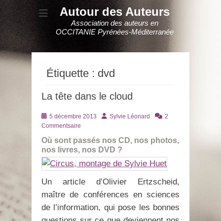
Autour des Auteurs
Association des auteurs en
OCCITANIE Pyrénées-Méditerranée
Étiquette :
dvd
La tête dans le cloud
Posté
Auteur
5 décembre 2013
Sylvie Léonard
2
le
Commentsaire
Où sont passés nos CD, nos photos,
nos livres, nos DVD ?
Un article d’Olivier Ertzscheid,
maître de conférences en sciences
de l’information, qui pose les bonnes
questions sur ce que deviennent nos