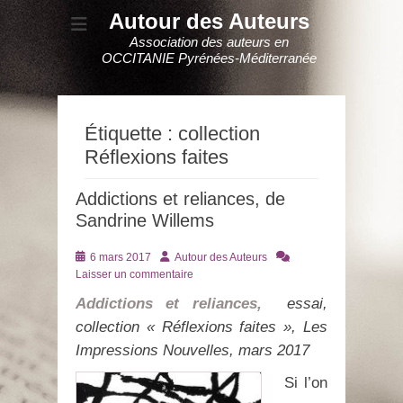
Autour des Auteurs
Association des auteurs en
OCCITANIE Pyrénées-Méditerranée
Étiquette :
collection
Réflexions faites
Addictions et reliances, de
Sandrine Willems
Posté
Auteur
6 mars 2017
Autour des Auteurs
le
Laisser un commentaire
Addictions et reliances,
essai,
collection « R
éflexions faites », Les
Impressions Nouvelles, mars 2017
Si l’on