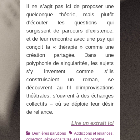
Il ne s’agit pas ici de proposer une
quelconque théorie, mais plutôt
d’écouter les questions qui
surgissent de parcours d’existence,
et de leur rencontre avec une psy qui
conçoit la « thérapie » comme une
création partagée. Dans une
polyphonie de singularités, les sujets
s’y inventent comme s’ils
construisaient un roman, se
découvrent au fil d’improvisations
théâtrales, s’ouvrent à des échanges
collectifs – où se déploie leur désir
de reliance.
Lire un extrait ici
Catégories
Tags
Dernières parutions
Addictions et reliances
,
collection Réflexions faites
,
essai
,
philosophie
,