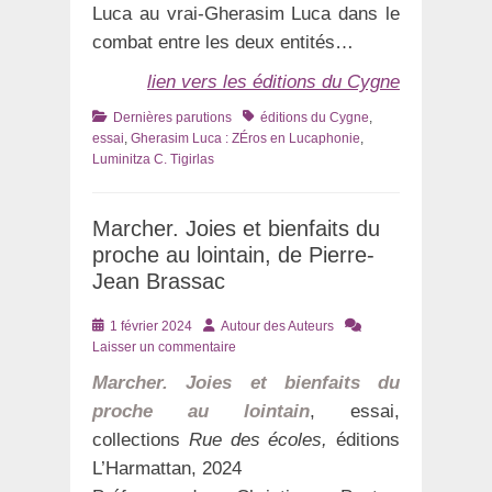
Luca au vrai-Gherasim Luca dans le
combat entre les deux entités…
lien vers les éditions du Cygne
Catégories
Tags
Dernières parutions
éditions du Cygne
,
essai
,
Gherasim Luca : ZÉros en Lucaphonie
,
Luminitza C. Tigirlas
Marcher. Joies et bienfaits du
proche au lointain, de Pierre-
Jean Brassac
Posté
Auteur
1 février 2024
Autour des Auteurs
le
Laisser un commentaire
Marcher
. Joies et bienfaits du
proche au lointain
, essai,
collections
Rue des écoles,
éditions
L’Harmattan, 2024