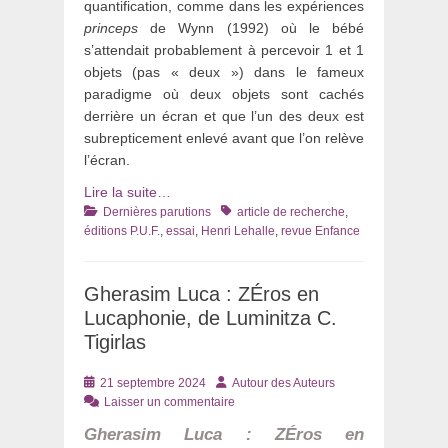
quantification, comme dans les expériences
princeps
de Wynn (1992) où le bébé
s’attendait probablement à percevoir 1 et 1
objets (pas « deux ») dans le fameux
paradigme où deux objets sont cachés
derrière un écran et que l’un des deux est
subrepticement enlevé avant que l’on relève
l’écran.
Lire la suite…
Catégories
Tags
Dernières parutions
article de recherche
,
éditions P.U.F.
,
essai
,
Henri Lehalle
,
revue Enfance
Gherasim Luca : ZÉros en
Lucaphonie, de Luminitza C.
Tigirlas
Posté
Auteur
21 septembre 2024
Autour des Auteurs
le
Laisser un commentaire
Gherasim Luca : ZÉros en