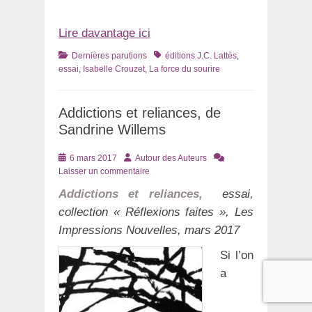
Lire davantage ici
Catégories
Tags
Dernières parutions
éditions J.C. Lattès
,
essai
,
Isabelle Crouzet
,
La force du sourire
Addictions et reliances, de
Sandrine Willems
Posté
Auteur
6 mars 2017
Autour des Auteurs
le
Laisser un commentaire
Addictions et reliances,
essai,
collection « R
éflexions faites », Les
Impressions Nouvelles, mars 2017
Si l’on
a