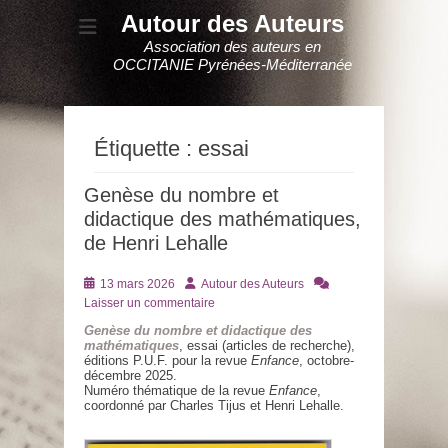
Autour des Auteurs
Association des auteurs en
OCCITANIE Pyrénées-Méditerranée
Étiquette :
essai
Genèse du nombre et
didactique des mathématiques,
de Henri Lehalle
Posté
Auteur
13 mars 2026
Autour des Auteurs
le
Laisser un commentaire
Genèse du nombre et didactique des
mathématiques
, essai (articles de recherche),
éditions P.U.F. pour la revue
Enfance
, octobre-
décembre 2025.
Numéro thématique de la revue
Enfance
,
coordonné par Charles Tijus et Henri Lehalle.