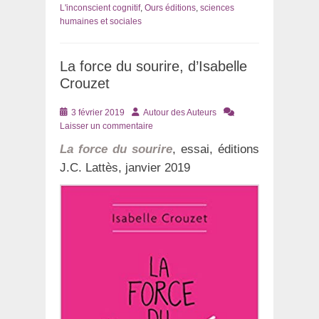
L'inconscient cognitif
,
Ours éditions
,
sciences
humaines et sociales
La force du sourire, d’Isabelle
Crouzet
Posté
Auteur
3 février 2019
Autour des Auteurs
le
Laisser un commentaire
La force du sourire
, essai, éditions
J.C. Lattès, janvier 2019