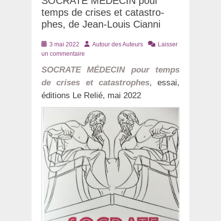
SOCRATE MÉDECIN pour
temps de crises et catastro-
phes, de Jean-Louis Cianni
Posté
Auteur
3 mai 2022
Autour des Auteurs
Laisser
le
un commentaire
SOCRATE MÉDECIN pour temps
de crises et catastrophes
, essai,
éditions Le Relié, mai 2022