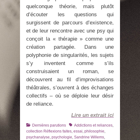
quelconque théorie, mais plutôt
d’écouter les questions qui
surgissent de parcours d’existence,
et de leur rencontre avec une psy qui
conçoit la « thérapie » comme une
création partagée. Dans une
polyphonie de singularités, les sujets
s’y inventent comme s’ils
construisaient un roman, se
découvrent au fil d’improvisations
théâtrales, s’ouvrent à des échanges
collectifs – où se déploie leur désir
de reliance.
Lire un extrait ici
Catégories
Tags
Dernières parutions
Addictions et reliances
,
collection Réflexions faites
,
essai
,
philosophie
,
psychanalyse
,
psychologie
,
Sandrine Willems
,