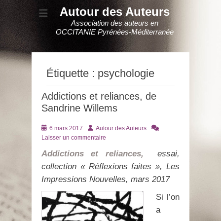
Autour des Auteurs
Association des auteurs en
OCCITANIE Pyrénées-Méditerranée
Étiquette :
psychologie
Addictions et reliances, de
Sandrine Willems
Posté
Auteur
6 mars 2017
Autour des Auteurs
le
Laisser un commentaire
Addictions et reliances,
essai,
collection « R
éflexions faites », Les
Impressions Nouvelles, mars 2017
Si l’on
a