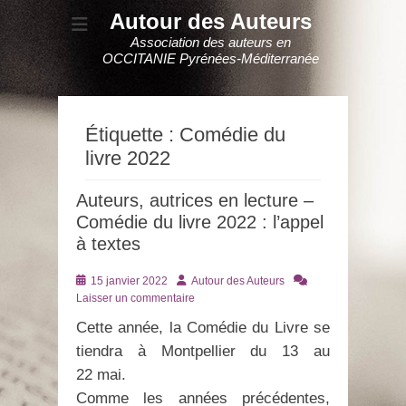
Autour des Auteurs
Association des auteurs en
OCCITANIE Pyrénées-Méditerranée
Étiquette :
Comédie du
livre 2022
Auteurs, autrices en lecture –
Comédie du livre 2022 : l’appel
à textes
Posté
Auteur
15 janvier 2022
Autour des Auteurs
le
Laisser un commentaire
Cette année, la Comédie du Livre se
tiendra à Montpellier du 13 au
22 mai.
Comme les années précédentes,