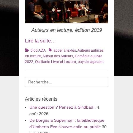
Auteurs en lecture, édition 2019
Lire la suite…
Catégories
Tags
blog ADA
appel à textes
,
Auteurs autrices
en lecture
,
Autour des Auteurs
,
Comédie du livre
2022
,
Occitanie Livre et Lecture
,
pays imaginaire
Recherche
pour
:
Articles récents
Une question ? Pensez à Sindbad !
4
août 2026
De Borges à Superman : la bibliothèque
d’Umberto Eco s’ouvre enfin au public
30