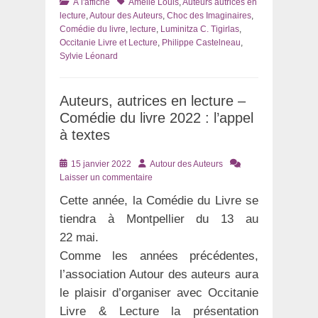
Catégories
Tags
À l'affiche
Amélie Louis
,
Auteurs autrices en
lecture
,
Autour des Auteurs
,
Choc des Imaginaires
,
Comédie du livre
,
lecture
,
Luminitza C. Tigirlas
,
Occitanie Livre et Lecture
,
Philippe Castelneau
,
Sylvie Léonard
Auteurs, autrices en lecture –
Comédie du livre 2022 : l’appel
à textes
Posté
Auteur
15 janvier 2022
Autour des Auteurs
le
Laisser un commentaire
Cette année, la Comédie du Livre se
tiendra à Montpellier du 13 au
22 mai.
Comme les années précédentes,
l’association Autour des auteurs aura
le plaisir d’organiser avec Occitanie
Livre & Lecture la présentation