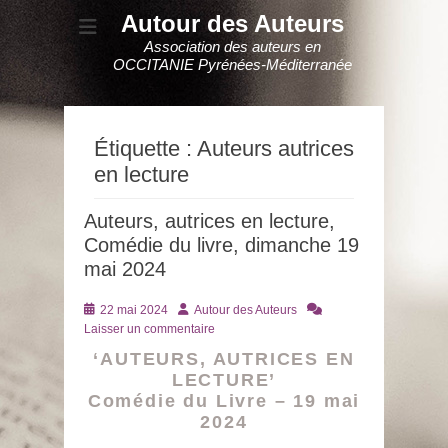
Autour des Auteurs
Association des auteurs en
OCCITANIE Pyrénées-Méditerranée
Étiquette :
Auteurs autrices
en lecture
Auteurs, autrices en lecture,
Comédie du livre, dimanche 19
mai 2024
Posté
Auteur
22 mai 2024
Autour des Auteurs
le
Laisser un commentaire
‘AUTEURS, AUTRICES EN
LECTURE’
Comédie du Livre – 19 mai
2024