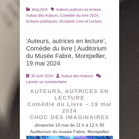
Catégories
Tags
blog ADA
Auteurs autrices en lecture
,
Autour des Auteurs
,
Comédie du livre 2024
,
lectures publiques
,
Occitanie Livre et Lecture
‘Auteurs, autrices en lecture’,
Comédie du livre | Auditorium
du Musée Fabre, Montpellier,
19 mai 2024
Posté
Auteur
30 avril 2024
Autour des Auteurs
le
Laisser un commentaire
AUTEURS, AUTRICES EN
LECTURE
Comédie du Livre – 19 mai
2024
CHOC DES IMAGINAIRES
dimanche 19 mai de 11 h à 12 h 30
Auditorium du musée Fabre, Montpellier