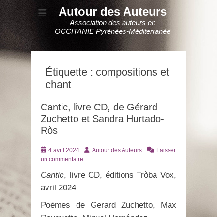
Autour des Auteurs
Association des auteurs en
OCCITANIE Pyrénées-Méditerranée
Étiquette :
compositions et
chant
Cantic, livre CD, de Gérard
Zuchetto et Sandra Hurtado-
Ròs
Posté
Auteur
4 avril 2024
Autour des Auteurs
Laisser
le
un commentaire
Cantic
, livre CD, éditions Tròba Vox,
avril 2024
Poèmes de Gerard Zuchetto, Max