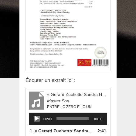
Écouter un extrait ici :
« Gerard Zuchetto:Sandra Hurtado-Ròs »
Master Son
ENTRE LO ZERO E LO UN
Lecteur
00:00
00:00
audio
1.
« Gerard Zuchetto:Sandra Hurtado-Ròs »
2:41
— ENTRE