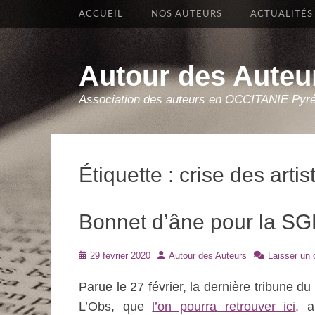
Premier Menu
Aller
ACCUEIL
NOS AUTEURS
ACTUALITÉS
au
contenu
Autour des Auteu
Association des auteurs en OCCITANIE Pyr
Étiquette :
crise des arti
Bonnet d’âne pour la SGD
Posté
Auteur
29 février 2020
Autour des Auteurs
Laisser un
le
Parue le 27 février, la dernière tribune
L’Obs, que
l’on pourra retrouver ici
, a