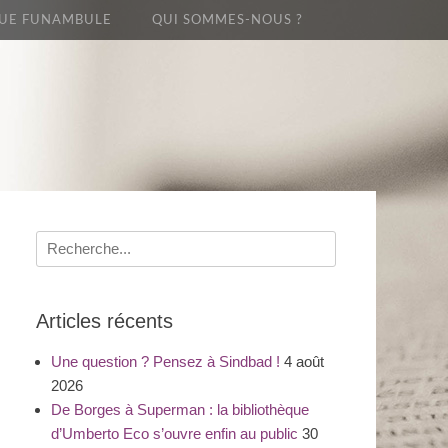
UE FUNAMBULE
QUI SOMMES-NOUS ?
Recherche
pour
:
Articles récents
Une question ? Pensez à Sindbad !
4 août
2026
De Borges à Superman : la bibliothèque
d’Umberto Eco s’ouvre enfin au public
30