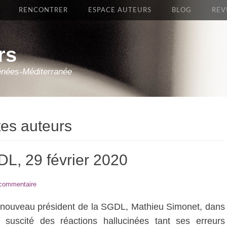
RENCONTRER
ESPACE AUTEURS
BLOG
REV
rs
énées-Méditerranée
stes auteurs
L, 29 février 2020
 commentaire
 du nouveau président de la SGDL, Mathieu Simonet, dans
 suscité des réactions hallucinées tant ses erreurs